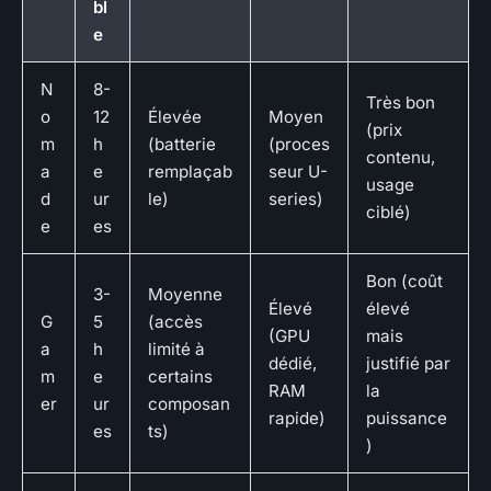
bl
e
N
8-
Très bon
o
12
Élevée
Moyen
(prix
m
h
(batterie
(proces
contenu,
a
e
remplaçab
seur U-
usage
d
ur
le)
series)
ciblé)
e
es
Bon (coût
3-
Moyenne
Élevé
élevé
G
5
(accès
(GPU
mais
a
h
limité à
dédié,
justifié par
m
e
certains
RAM
la
er
ur
composan
rapide)
puissance
es
ts)
)