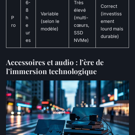
6-
Très
Correct
8
élevé
Variable
(investiss
P
h
(multi-
(selon le
ement
ro
e
cœurs,
modèle)
lourd mais
ur
SSD
durable)
es
NVMe)
Accessoires et audio : l’ère de
l’immersion technologique