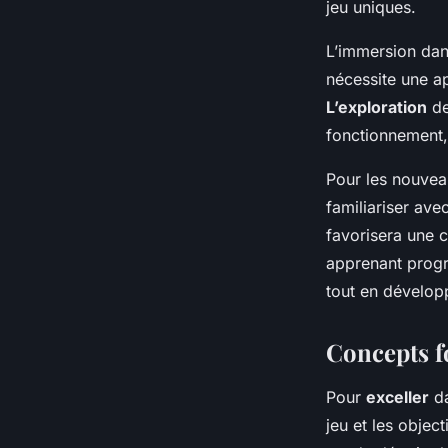
jeu uniques.
L’immersion dan
nécessite une ap
L’exploration
de
fonctionnement, 
Pour les nouveau
familiariser av
favorisera une c
apprenant progr
tout en dévelop
Concepts 
Pour
exceller
d
jeu et les objec