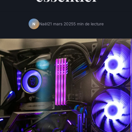
Naël
21 mars 2025
5 min de lecture
N