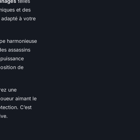
nnages
telles
niques et des
n adapté à votre
uipe harmonieuse
des assassins
 puissance
osition de
érez une
joueur aimant le
ection. C’est
ive.