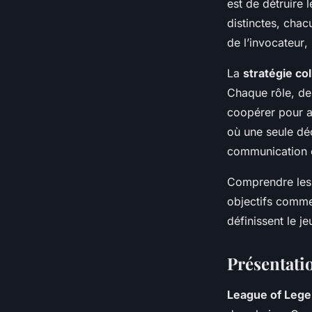
est de détruire 
distinctes, chac
de l’invocateur
,
La
stratégie col
Chaque rôle, des
coopérer pour at
où une seule déc
communication e
Comprendre les 
objectifs comm
définissent le j
Présentati
League of Leg