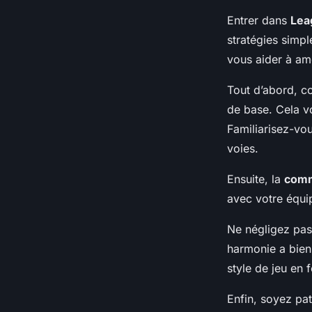
Entrer dans
Lea
stratégies simpl
vous aider à am
Tout d’abord, 
de base
. Cela 
Familiarisez-vou
voies.
Ensuite, la
comm
avec votre équip
Ne négligez pas
harmonie a bien
style de jeu en 
Enfin, soyez pat