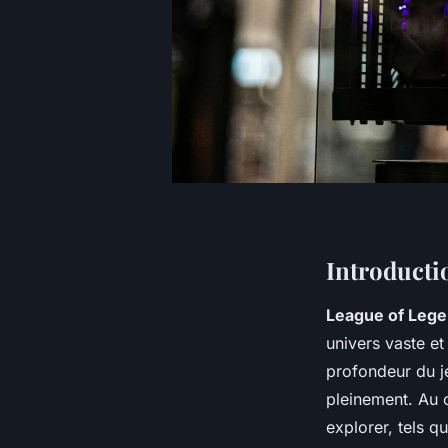
Introducti
League of Leg
univers vaste et
profondeur du je
pleinement. Au 
explorer, tels q