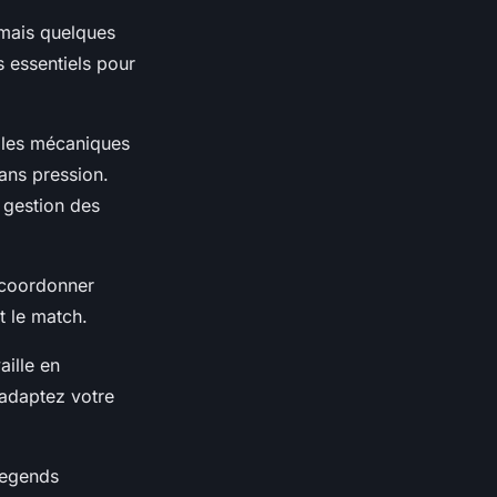
 mais quelques
s essentiels pour
 les
mécaniques
ans pression.
 gestion des
r coordonner
t le match.
aille en
 adaptez votre
Legends