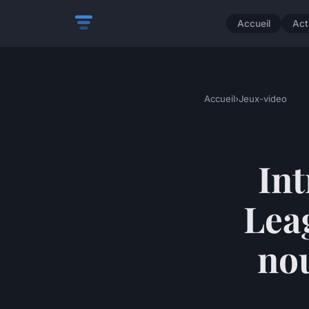
Accueil
Act
Accueil
›
Jeux-video
Int
Lea
nou